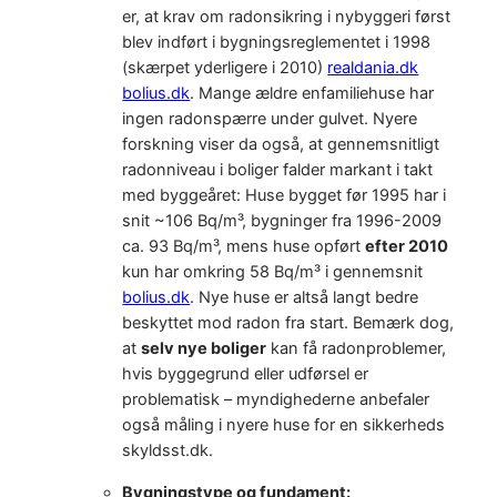
er, at krav om radonsikring i nybyggeri først
blev indført i bygningsreglementet i 1998
(skærpet yderligere i 2010)
realdania.dk
bolius.dk
. Mange ældre enfamiliehuse har
ingen radonspærre under gulvet. Nyere
forskning viser da også, at gennemsnitligt
radonniveau i boliger falder markant i takt
med byggeåret: Huse bygget før 1995 har i
snit ~106 Bq/m³, bygninger fra 1996-2009
ca. 93 Bq/m³, mens huse opført
efter 2010
kun har omkring 58 Bq/m³ i gennemsnit
bolius.dk
. Nye huse er altså langt bedre
beskyttet mod radon fra start. Bemærk dog,
at
selv nye boliger
kan få radonproblemer,
hvis byggegrund eller udførsel er
problematisk – myndighederne anbefaler
også måling i nyere huse for en sikkerheds
skyldsst.dk.
Bygningstype og fundament: