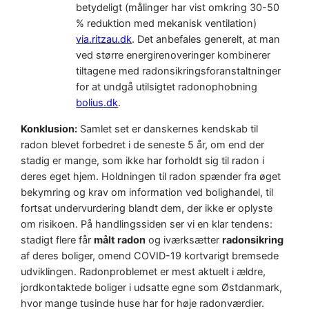
betydeligt (målinger har vist omkring 30-50
% reduktion med mekanisk ventilation)
via.ritzau.dk
. Det anbefales generelt, at man
ved større energirenoveringer kombinerer
tiltagene med radonsikringsforanstaltninger
for at undgå utilsigtet radonophobning
bolius.dk
.
Konklusion:
Samlet set er danskernes kendskab til
radon blevet forbedret i de seneste 5 år, om end der
stadig er mange, som ikke har forholdt sig til radon i
deres eget hjem. Holdningen til radon spænder fra øget
bekymring og krav om information ved bolighandel, til
fortsat undervurdering blandt dem, der ikke er oplyste
om risikoen. På handlingssiden ser vi en klar tendens:
stadigt flere får
målt radon
og iværksætter
radonsikring
af deres boliger, omend COVID-19 kortvarigt bremsede
udviklingen. Radonproblemet er mest aktuelt i ældre,
jordkontaktede boliger i udsatte egne som Østdanmark,
hvor mange tusinde huse har for høje radonværdier.