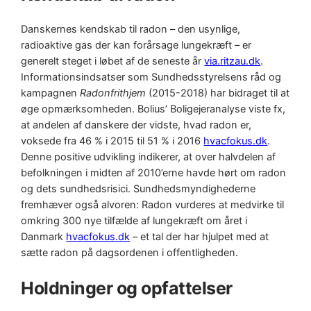
Danskernes kendskab til radon – den usynlige,
radioaktive gas der kan forårsage lungekræft – er
generelt steget i løbet af de seneste år
via.ritzau.dk
.
Informationsindsatser som Sundhedsstyrelsens råd og
kampagnen
Radonfrithjem
(2015-2018) har bidraget til at
øge opmærksomheden. Bolius’ Boligejeranalyse viste fx,
at andelen af danskere der vidste, hvad radon er,
voksede fra 46 % i 2015 til 51 % i 2016
hvacfokus.dk
.
Denne positive udvikling indikerer, at over halvdelen af
befolkningen i midten af 2010’erne havde hørt om radon
og dets sundhedsrisici. Sundhedsmyndighederne
fremhæver også alvoren: Radon vurderes at medvirke til
omkring 300 nye tilfælde af lungekræft om året i
Danmark
hvacfokus.dk
– et tal der har hjulpet med at
sætte radon på dagsordenen i offentligheden.
Holdninger og opfattelser