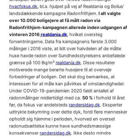
hvacfokus.dk
, bl.a. hjulpet på vej af Realdania og Bolius’
landsdækkende kampagne
Radonfrithjem
.
I alt valgte
over 10.000 boligejere at få målt radon via
Radonfrithjem-kampagnen allerede inden udgangen af
vinteren 2016
realdania.dk
, hvilket oversteg
forventningerne. Data fra kampagnens første 3.000
målinger i 2016 viste, at lidt over halvdelen af de målte
huse havde radon over Sundhedsstyrelsens anbefalede
grænse på 100 Bq/m³
realdania.dk
. Disse resultater
motiverede mange berørte husejere til at overveje
forbedringer af boligen.
Det skal dog bemærkes, at
interessen for at måle kan påvirkes af omstændigheder.
Under COVID-19-pandemien 2020 faldt antallet af
radonmålinger midlertidigt med ca.
50 %
i forhold til året
før, da fokus var andetsteds
randersidag.dk
. Eksperter
udtrykte bekymring over dette dyk, fordi flere mennesker
opholdt sig hjemme i perioden, hvorved en overset
radonudsættelse kunne have sundhedsmæssige
konsekvenser
randersidag.dk
. Ikke desto mindre