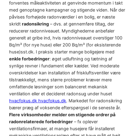
forventes måleaktiviteten at genvinde momentum i takt
med genoptagne kampagner og stigende viden.
Når der
påvises forhøjede radonværdier i en bolig, er næste
skridt
radonsikring
– dvs. at gennemføre tiltag, der
reducerer radonniveauet. Myndighederne anbefaler
generelt at gribe ind, hvis radonniveauet overstiger 100
Bq/m³ (for nye huse) eller 200 Bq/m³ (for eksisterende
huse)sst.dk. I praksis starter mange boligejere med
enkle forbedringer
: øget udluftning og tætning af
synlige revner i fundament eller kælder. Ved moderate
overskridelser kan installation af friskluftsventiler være
tilstrækkeligt, mens større problemer kræver mere
omfattende løsninger som balanceret mekanisk
ventilation eller et decideret radonsug under huset
hvacfokus.dk
hvacfokus.dk
. Markedet for radonsikring
bærer præg af voksende efterspørgsel i de seneste år.
Flere virksomheder melder om stigende ordrer på
radonrelaterede forbedringer
– fx oplever
ventilationsfirmaer, at mange husejere får installeret
mekaniske ventilationsanlæg efter at have målt et højt