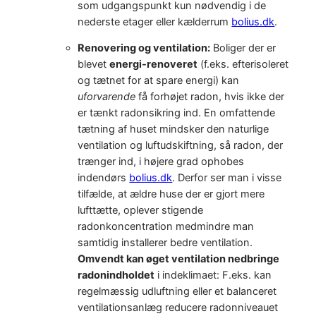
som udgangspunkt kun nødvendig i de
nederste etager eller kælderrum
bolius.dk
.
Renovering og ventilation:
Boliger der er
blevet
energi-renoveret
(f.eks. efterisoleret
og tætnet for at spare energi) kan
uforvarende
få forhøjet radon, hvis ikke der
er tænkt radonsikring ind. En omfattende
tætning af huset mindsker den naturlige
ventilation og luftudskiftning, så radon, der
trænger ind, i højere grad ophobes
indendørs
bolius.dk
. Derfor ser man i visse
tilfælde, at ældre huse der er gjort mere
lufttætte, oplever stigende
radonkoncentration medmindre man
samtidig installerer bedre ventilation.
Omvendt kan øget ventilation nedbringe
radonindholdet
i indeklimaet: F.eks. kan
regelmæssig udluftning eller et balanceret
ventilationsanlæg reducere radonniveauet