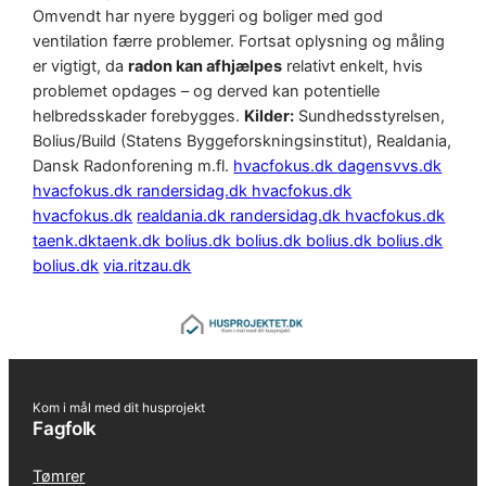
Omvendt har nyere byggeri og boliger med god
ventilation færre problemer. Fortsat oplysning og måling
er vigtigt, da
radon kan afhjælpes
relativt enkelt, hvis
problemet opdages – og derved kan potentielle
helbredsskader forebygges.
Kilder:
Sundhedsstyrelsen,
Bolius/Build (Statens Byggeforskningsinstitut), Realdania,
Dansk Radonforening m.fl.
hvacfokus.dk
dagensvvs.dk
hvacfokus.dk
randersidag.dk
hvacfokus.dk
hvacfokus.dk
realdania.dk
randersidag.dk
hvacfokus.dk
taenk.dk
taenk.dk
bolius.dk
bolius.dk
bolius.dk
bolius.dk
bolius.dk
via.ritzau.dk
Kom i mål med dit husprojekt
Fagfolk
Tømrer