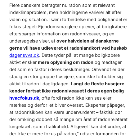
Flere danskere betragter nu radon som et relevant
indeklimaproblem, men holdningerne varierer alt efter
viden og situation. Især i forbindelse med bolighandel er
fokus steget: Ejendomsmæglere oplever, at boligkøbere
efterspørger information om radonniveauer, og en
undersøgelse viser, at
over halvdelen af danskerne
gerne vil have udleveret et radonlandkort ved huskøb
dagensvvs.dk
. Dette tyder på, at mange boligkøbere
aktivt ønsker
mere oplysning om radon
og medtager
det som en faktor i deres beslutninger.
Omvendt er der
stadig en stor gruppe husejere, som ikke forholder sig
aktivt til radon i dagligdagen.
Langt de fleste husejere
kender fortsat ikke radonniveauet i deres egen bolig
hvacfokus.dk
, ofte fordi radon ikke kan ses eller
mærkes og derfor let bliver overset. Eksperter påpeger,
at radonrisikoen kan være undervurderet – faktisk dør
der omkring dobbelt så mange om året af radonrelateret
lungekræft som i trafikuheld. Alligevel “kan det undre, at
der ikke er mere fokus på radon,” udtaler formanden for