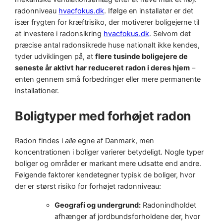
radonniveau
hvacfokus.dk
. Ifølge en installatør er det
især frygten for kræftrisiko, der motiverer boligejerne til
at investere i radonsikring
hvacfokus.dk
. Selvom det
præcise antal radonsikrede huse nationalt ikke kendes,
tyder udviklingen på, at
flere tusinde boligejere de
seneste år aktivt har reduceret radon i deres hjem
–
enten gennem små forbedringer eller mere permanente
installationer.
Boligtyper med forhøjet radon
Radon findes i
alle
egne af Danmark, men
koncentrationen i boliger varierer betydeligt. Nogle typer
boliger og områder er markant mere udsatte end andre.
Følgende faktorer kendetegner typisk de boliger, hvor
der er størst risiko for forhøjet radonniveau:
Geografi og undergrund:
Radonindholdet
afhænger af jordbundsforholdene der, hvor