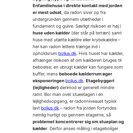
Enfamiliehuse i direkte kontakt med jorden
er mest udsat
, da radon siver op fra
undergrunden gennem utætheder i
fundament og gulve. Særligt risikoen er høj i
huse uden kælder
(der står på terræn) samt
huse med utætte kældre eller krybekældre –
her kan radon lettere trænge ind i
opholdsrum
bolius.dk
. Hvis huset har kælder,
afhænger risikoen af om kælderen bruges til
beboelse; en ubrugt kælder kan fungere som
buffer, mens
beboede kælderrum øger
eksponeringen
bolius.dk
.
Etagebyggeri
(lejligheder)
derimod er generelt mindre
ramt. Bor man over stueetagen i en
lejlighedsopgang, er radonniveauet typisk
lavt
bolius.dk
– radon fra jorden fortyndes
nemlig hurtigt op gennem etagerne, så
problemet koncentrerer sig om stueplan og
kælder
. Derfor anses måling i etageboliger