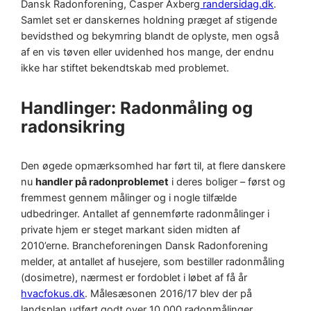
Dansk Radonforening, Casper Axberg
randersidag.dk
.
Samlet set er danskernes holdning præget af stigende
bevidsthed og bekymring blandt de oplyste, men også
af en vis tøven eller uvidenhed hos mange, der endnu
ikke har stiftet bekendtskab med problemet.
Handlinger: Radonmåling og
radonsikring
Den øgede opmærksomhed har ført til, at flere danskere
nu
handler på radonproblemet
i deres boliger – først og
fremmest gennem målinger og i nogle tilfælde
udbedringer. Antallet af gennemførte radonmålinger i
private hjem er steget markant siden midten af
2010’erne. Brancheforeningen Dansk Radonforening
melder, at antallet af husejere, som bestiller radonmåling
(dosimetre), nærmest er fordoblet i løbet af få år
hvacfokus.dk
. Målesæsonen 2016/17 blev der på
landsplan udført godt over 10.000 radonmålinger