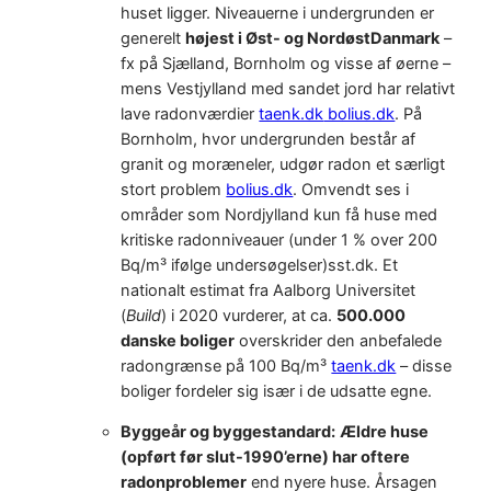
huset ligger. Niveauerne i undergrunden er
generelt
højest i Øst- og NordøstDanmark
–
fx på Sjælland, Bornholm og visse af øerne –
mens Vestjylland med sandet jord har relativt
lave radonværdier
taenk.dk
bolius.dk
. På
Bornholm, hvor undergrunden består af
granit og moræneler, udgør radon et særligt
stort problem
bolius.dk
. Omvendt ses i
områder som Nordjylland kun få huse med
kritiske radonniveauer (under 1 % over 200
Bq/m³ ifølge undersøgelser)sst.dk. Et
nationalt estimat fra Aalborg Universitet
(
Build
) i 2020 vurderer, at ca.
500.000
danske boliger
overskrider den anbefalede
radongrænse på 100 Bq/m³
taenk.dk
– disse
boliger fordeler sig især i de udsatte egne.
Byggeår og byggestandard:
Ældre huse
(opført før slut-1990’erne) har oftere
radonproblemer
end nyere huse. Årsagen