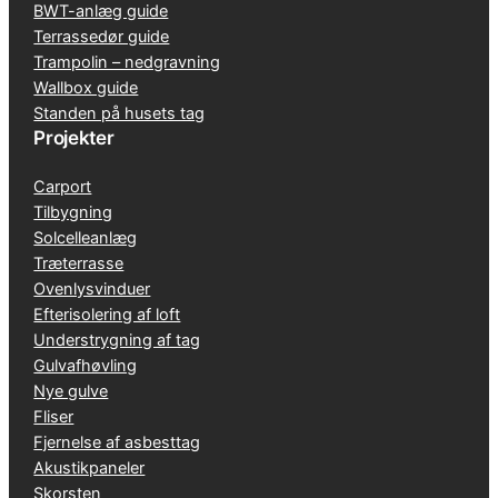
BWT-anlæg guide
Terrassedør guide
Trampolin – nedgravning
Wallbox guide
Standen på husets tag
Projekter
Carport
Tilbygning
Solcelleanlæg
Træterrasse
Ovenlysvinduer
Efterisolering af loft
Understrygning af tag
Gulvafhøvling
Nye gulve
Fliser
Fjernelse af asbesttag
Akustikpaneler
Skorsten