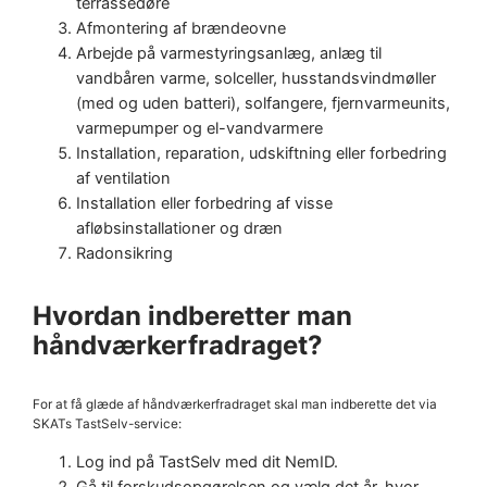
terrassedøre
Afmontering af brændeovne
Arbejde på varmestyringsanlæg, anlæg til
vandbåren varme, solceller, husstandsvindmøller
(med og uden batteri), solfangere, fjernvarmeunits,
varmepumper og el-vandvarmere
Installation, reparation, udskiftning eller forbedring
af ventilation
Installation eller forbedring af visse
afløbsinstallationer og dræn
Radonsikring
Hvordan indberetter man
håndværkerfradraget?
For at få glæde af håndværkerfradraget skal man indberette det via
SKATs TastSelv-service:
Log ind på TastSelv med dit NemID.
Gå til forskudsopgørelsen og vælg det år, hvor