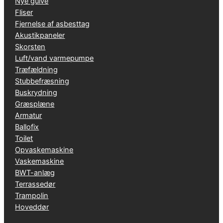
Nye gulve
Fliser
Fjernelse af asbesttag
Akustikpaneler
Skorsten
Luft/vand varmepumpe
Træfældning
Stubbefræsning
Buskrydning
Græsplæne
Armatur
Ballofix
Toilet
Opvaskemaskine
Vaskemaskine
BWT-anlæg
Terrassedør
Trampolin
Hoveddør