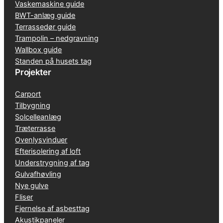
Vaskemaskine guide
BWT-anlæg guide
Terrassedør guide
Trampolin – nedgravning
Wallbox guide
Standen på husets tag
Projekter
Carport
Tilbygning
Solcelleanlæg
Træterrasse
Ovenlysvinduer
Efterisolering af loft
Understrygning af tag
Gulvafhøvling
Nye gulve
Fliser
Fjernelse af asbesttag
Akustikpaneler