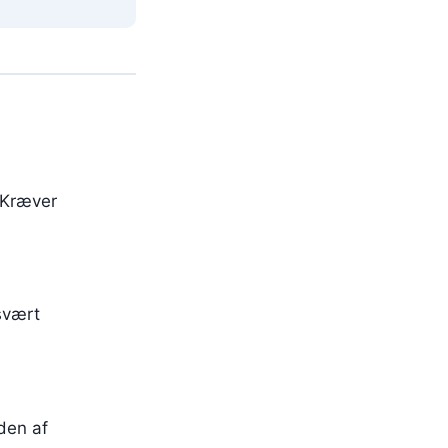
. Kræver
 svært
den af