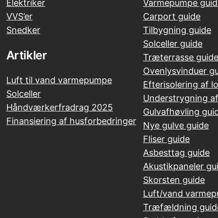
Elektriker
Varmepumpe guid
VVS’er
Carport guide
Snedker
Tilbygning guide
Solceller guide
Artikler
Træterrasse guid
Ovenlysvinduer g
Luft til vand varmepumpe
Efterisolering af lo
Solceller
Understrygning af
Håndværkerfradrag 2025
Gulvafhøvling gui
Finansiering af husforbedringer
Nye gulve guide
Fliser guide
Asbesttag guide
Akustikpaneler gu
Skorsten guide
Luft/vand varme
Træfældning guid