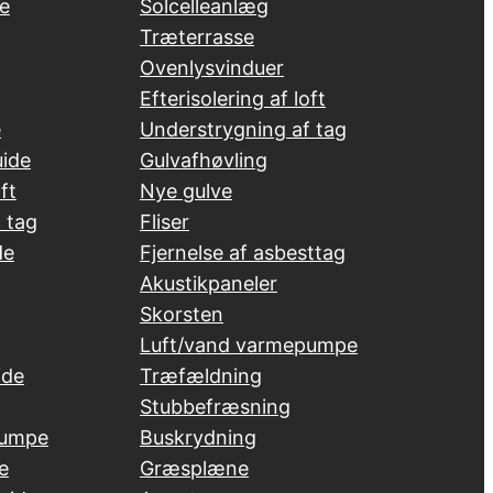
e
Solcelleanlæg
Træterrasse
Ovenlysvinduer
Efterisolering af loft
e
Understrygning af tag
uide
Gulvafhøvling
ft
Nye gulve
 tag
Fliser
de
Fjernelse af asbesttag
Akustikpaneler
Skorsten
Luft/vand varmepumpe
ide
Træfældning
Stubbefræsning
pumpe
Buskrydning
e
Græsplæne