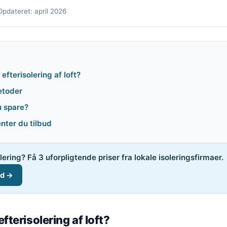
Opdateret: april 2026
efterisolering af loft?
etoder
 spare?
nter du tilbud
solering? Få 3 uforpligtende priser fra lokale isoleringsfirmaer.
ud →
fterisolering af loft?