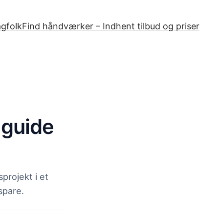
agfolk
Find håndværker – Indhent tilbud og priser
g guide
projekt i et
spare.