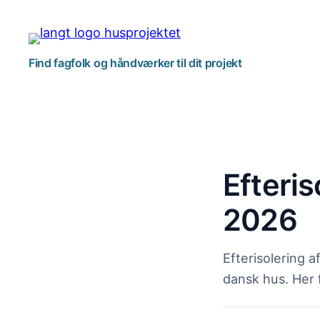
Spring
til
indhold
Find fagfolk og håndværker til dit projekt
Efteris
2026
Efterisolering a
dansk hus. Her 