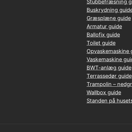
Stubbefræsning g
Buskrydning guid
Græsplæne guide
Armatur guide
Ballofix guide
Toilet guide
Opvaskemaskine 
Vaskemaskine gui
BWT-anlæg guide
Terrassedør guide
Trampolin – nedg
Wallbox guide
Standen på huset