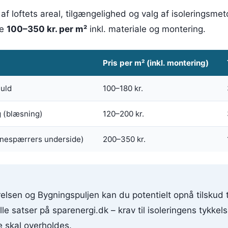
af loftets areal, tilgængelighed og valg af isoleringsme
le
100–350 kr. per m²
inkl. materiale og montering.
Pris per m² (inkl. montering)
luld
100–180 kr.
g (blæsning)
120–200 kr.
nespærrers underside)
200–350 kr.
elsen og Bygningspuljen kan du potentielt opnå tilskud til
le satser på sparenergi.dk – krav til isoleringens tykkel
e skal overholdes.