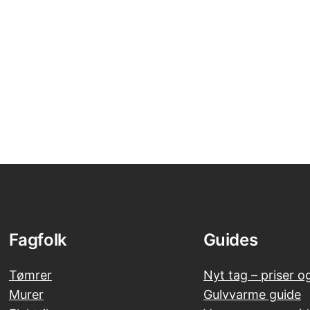
Fagfolk
Guides
Tømrer
Nyt tag – priser o
Murer
Gulvvarme guide