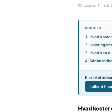
⏱ Læsetid: 4 min
📅 
INDHOLD
Hvad koster 
Isoleringsm
Hvad kan du
Sådan indhe
Klar til efteri
Indhent tilb
Hvad koster e