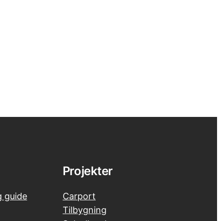
Projekter
g guide
Carport
Tilbygning