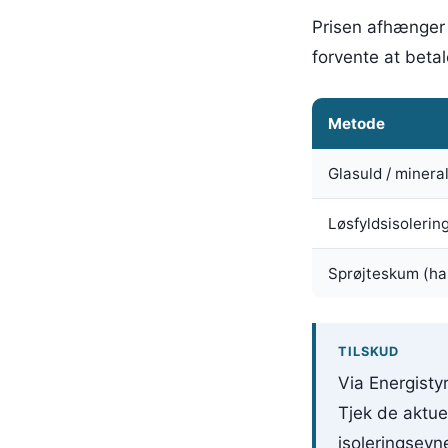
Prisen afhænger 
forvente at beta
Metode
Glasuld / minera
Løsfyldsisolerin
Sprøjteskum (ha
TILSKUD
Via Energistyr
Tjek de aktuel
isoleringsevn