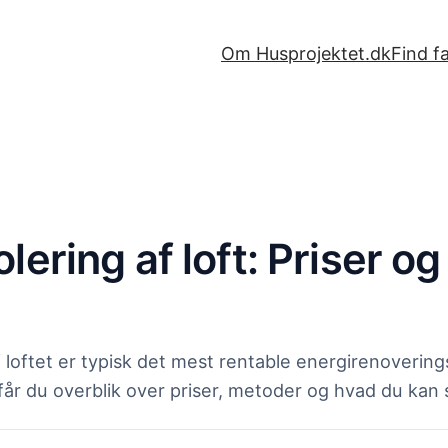
Om Husprojektet.dk
Find f
olering af loft: Priser o
f loftet er typisk det mest rentable energirenoverings
får du overblik over priser, metoder og hvad du kan 