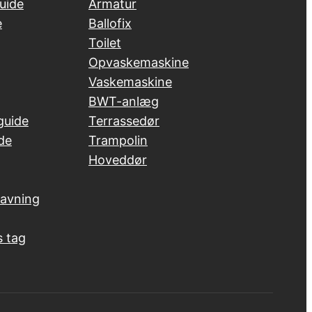
uide
Armatur
e
Ballofix
Toilet
Opvaskemaskine
Vaskemaskine
BWT-anlæg
guide
Terrassedør
de
Trampolin
Hoveddør
ravning
s tag