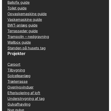
Ballofix guide
Toilet guide
Opvaskemaskine guide
Vaskemaskine guide
BWT-anlæg guide
Terrassedør guide
Trampolin – nedgravning
Wallbox guide
Standen på husets tag
Projekter
Carport
Tilbygning
Solcelleanlæg
Træterrasse
Ovenlysvinduer
Efterisolering af loft
Understrygning af tag
Gulvafhøvling
Nye gulve