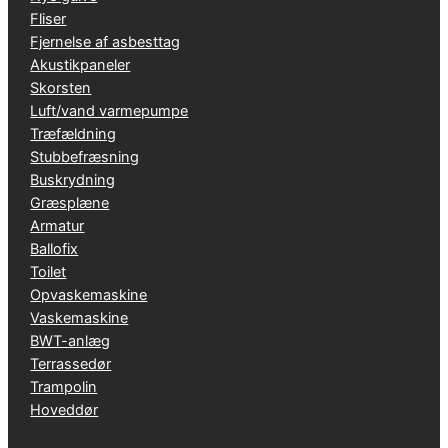
Fliser
Fjernelse af asbesttag
Akustikpaneler
Skorsten
Luft/vand varmepumpe
Træfældning
Stubbefræsning
Buskrydning
Græsplæne
Armatur
Ballofix
Toilet
Opvaskemaskine
Vaskemaskine
BWT-anlæg
Terrassedør
Trampolin
Hoveddør