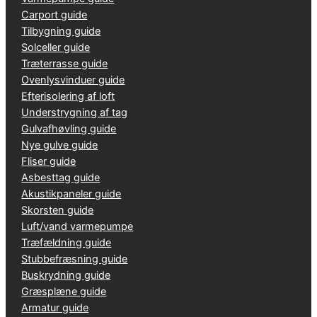
Carport guide
Tilbygning guide
Solceller guide
Træterrasse guide
Ovenlysvinduer guide
Efterisolering af loft
Understrygning af tag
Gulvafhøvling guide
Nye gulve guide
Fliser guide
Asbesttag guide
Akustikpaneler guide
Skorsten guide
Luft/vand varmepumpe
Træfældning guide
Stubbefræsning guide
Buskrydning guide
Græsplæne guide
Armatur guide