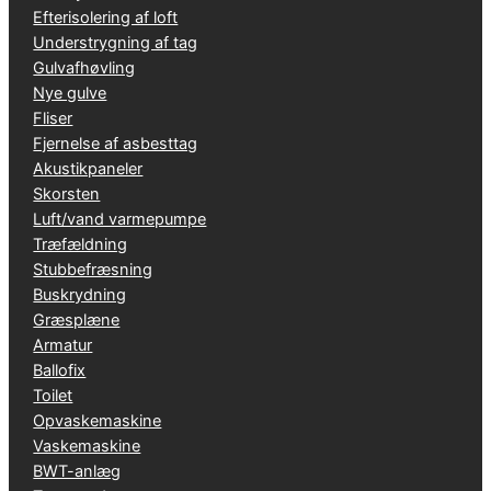
Efterisolering af loft
Understrygning af tag
Gulvafhøvling
Nye gulve
Fliser
Fjernelse af asbesttag
Akustikpaneler
Skorsten
Luft/vand varmepumpe
Træfældning
Stubbefræsning
Buskrydning
Græsplæne
Armatur
Ballofix
Toilet
Opvaskemaskine
Vaskemaskine
BWT-anlæg