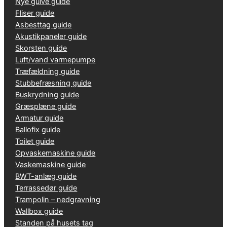
Nye gulve guide
Fliser guide
Asbesttag guide
Akustikpaneler guide
Skorsten guide
Luft/vand varmepumpe
Træfældning guide
Stubbefræsning guide
Buskrydning guide
Græsplæne guide
Armatur guide
Ballofix guide
Toilet guide
Opvaskemaskine guide
Vaskemaskine guide
BWT-anlæg guide
Terrassedør guide
Trampolin – nedgravning
Wallbox guide
Standen på husets tag