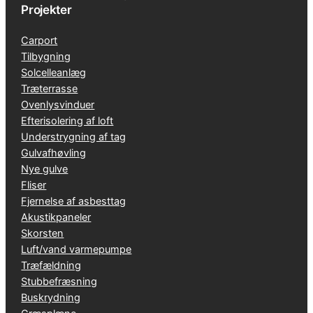
Projekter
Carport
Tilbygning
Solcelleanlæg
Træterrasse
Ovenlysvinduer
Efterisolering af loft
Understrygning af tag
Gulvafhøvling
Nye gulve
Fliser
Fjernelse af asbesttag
Akustikpaneler
Skorsten
Luft/vand varmepumpe
Træfældning
Stubbefræsning
Buskrydning