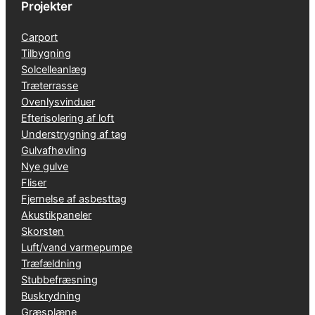
Projekter
Carport
Tilbygning
Solcelleanlæg
Træterrasse
Ovenlysvinduer
Efterisolering af loft
Understrygning af tag
Gulvafhøvling
Nye gulve
Fliser
Fjernelse af asbesttag
Akustikpaneler
Skorsten
Luft/vand varmepumpe
Træfældning
Stubbefræsning
Buskrydning
Græsplæne