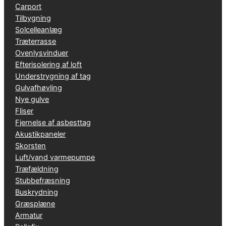
Carport
Tilbygning
Solcelleanlæg
Træterrasse
Ovenlysvinduer
Efterisolering af loft
Understrygning af tag
Gulvafhøvling
Nye gulve
Fliser
Fjernelse af asbesttag
Akustikpaneler
Skorsten
Luft/vand varmepumpe
Træfældning
Stubbefræsning
Buskrydning
Græsplæne
Armatur