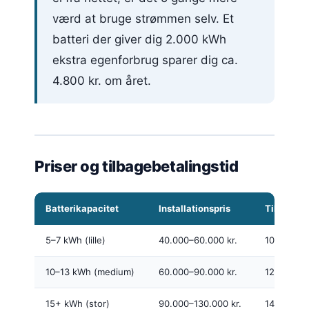
værd at bruge strømmen selv. Et
batteri der giver dig 2.000 kWh
ekstra egenforbrug sparer dig ca.
4.800 kr. om året.
Priser og tilbagebetalingstid
Batterikapacitet
Installationspris
Tilbagebe
5–7 kWh (lille)
40.000–60.000 kr.
10–16 år
10–13 kWh (medium)
60.000–90.000 kr.
12–18 år
15+ kWh (stor)
90.000–130.000 kr.
14–20 år