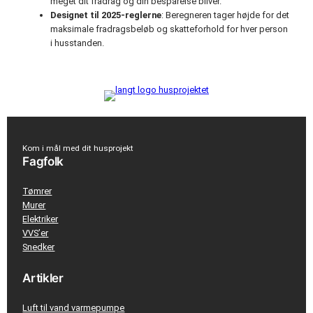
meget dit fradrag og din besparelse bliver.
Designet til 2025-reglerne
: Beregneren tager højde for det
maksimale fradragsbeløb og skatteforhold for hver person
i husstanden.
Kom i mål med dit husprojekt
Fagfolk
Tømrer
Murer
Elektriker
VVS’er
Snedker
Artikler
Luft til vand varmepumpe