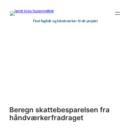
Spring
til
indhold
Find fagfolk og håndværker til dit projekt
Håndværkerfradrag
2025 – Beregner
Beregn skattebesparelsen fra
håndværkerfradraget