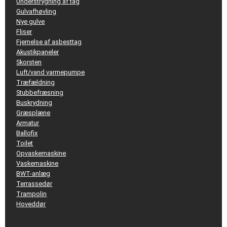
Understrygning af tag
Gulvafhøvling
Nye gulve
Fliser
Fjernelse af asbesttag
Akustikpaneler
Skorsten
Luft/vand varmepumpe
Træfældning
Stubbefræsning
Buskrydning
Græsplæne
Armatur
Ballofix
Toilet
Opvaskemaskine
Vaskemaskine
BWT-anlæg
Terrassedør
Trampolin
Hoveddør