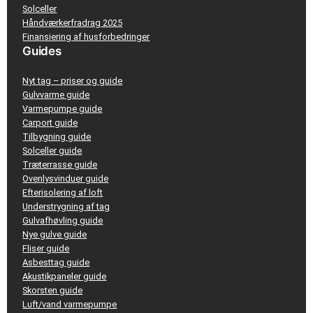
Solceller
Håndværkerfradrag 2025
Finansiering af husforbedringer
Guides
Nyt tag – priser og guide
Gulvvarme guide
Varmepumpe guide
Carport guide
Tilbygning guide
Solceller guide
Træterrasse guide
Ovenlysvinduer guide
Efterisolering af loft
Understrygning af tag
Gulvafhøvling guide
Nye gulve guide
Fliser guide
Asbesttag guide
Akustikpaneler guide
Skorsten guide
Luft/vand varmepumpe