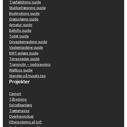
Træfældning guide
Stubbefræsning guide
Buskrydning guide
Græsplæne guide
Armatur guide
Ballofix guide
Toilet guide
Opvaskemaskine guide
Vaskemaskine guide
BWT-anlæg guide
Terrassedør guide
Trampolin – nedgravning
Wallbox guide
Standen på husets tag
Projekter
Carport
Tilbygning
Solcelleanlæg
Træterrasse
Ovenlysvinduer
Efterisolering af loft