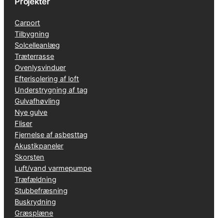
Projekter
Carport
Tilbygning
Solcelleanlæg
Træterrasse
Ovenlysvinduer
Efterisolering af loft
Understrygning af tag
Gulvafhøvling
Nye gulve
Fliser
Fjernelse af asbesttag
Akustikpaneler
Skorsten
Luft/vand varmepumpe
Træfældning
Stubbefræsning
Buskrydning
Græsplæne