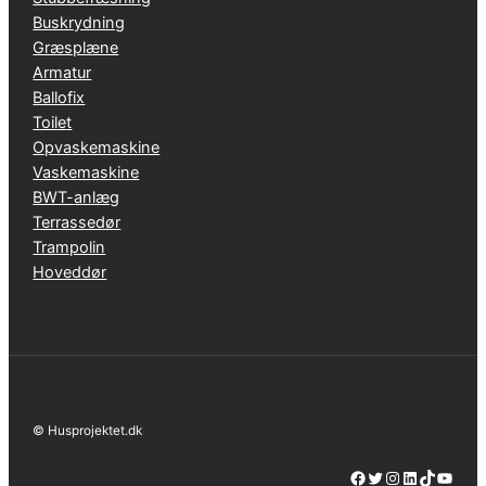
Buskrydning
Græsplæne
Armatur
Ballofix
Toilet
Opvaskemaskine
Vaskemaskine
BWT-anlæg
Terrassedør
Trampolin
Hoveddør
© Husprojektet.dk
Facebook
Twitter
Instagram
LinkedIn
TikTok
YouTube