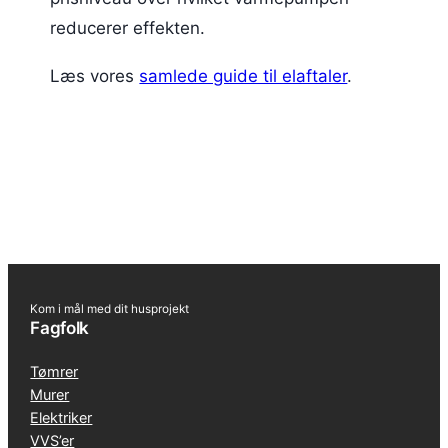
reducerer effekten.
Læs vores
samlede guide til elaftaler
.
Kom i mål med dit husprojekt
Fagfolk
Tømrer
Murer
Elektriker
VVS’er