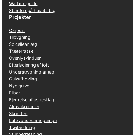
Wallbox guide
Standen på husets tag
Projekter
Carport
Tilbygning
Solcelleanlæg
Træterrasse
Ovenlysvinduer
Efterisolering af loft
Understrygning af tag
Gulvafhøvling
Nye gulve
Fliser
Fjernelse af asbesttag
Akustikpaneler
Skorsten
Luft/vand varmepumpe
Træfældning
Stubbefræsning