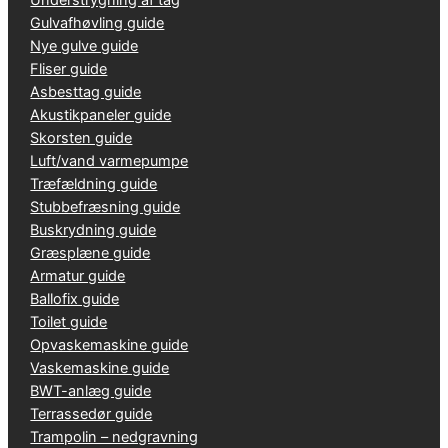
Gulvafhøvling guide
Nye gulve guide
Fliser guide
Asbesttag guide
Akustikpaneler guide
Skorsten guide
Luft/vand varmepumpe
Træfældning guide
Stubbefræsning guide
Buskrydning guide
Græsplæne guide
Armatur guide
Ballofix guide
Toilet guide
Opvaskemaskine guide
Vaskemaskine guide
BWT-anlæg guide
Terrassedør guide
Trampolin – nedgravning