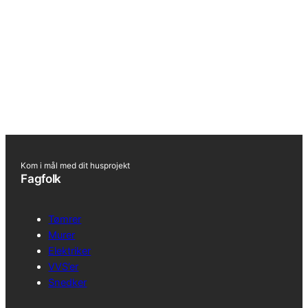
Kom i mål med dit husprojekt
Fagfolk
Tømrer
Murer
Elektriker
VVS’er
Snedker