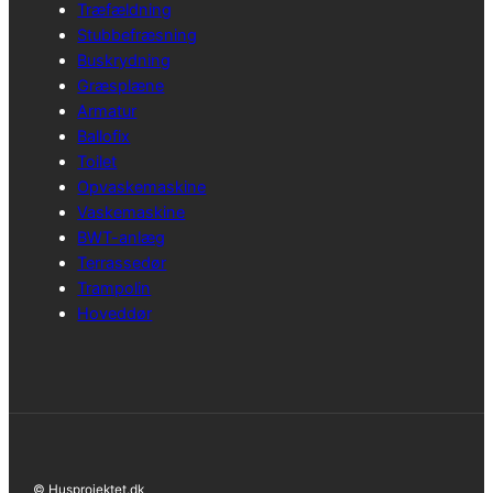
Træfældning
Stubbefræsning
Buskrydning
Græsplæne
Armatur
Ballofix
Toilet
Opvaskemaskine
Vaskemaskine
BWT-anlæg
Terrassedør
Trampolin
Hoveddør
© Husprojektet.dk