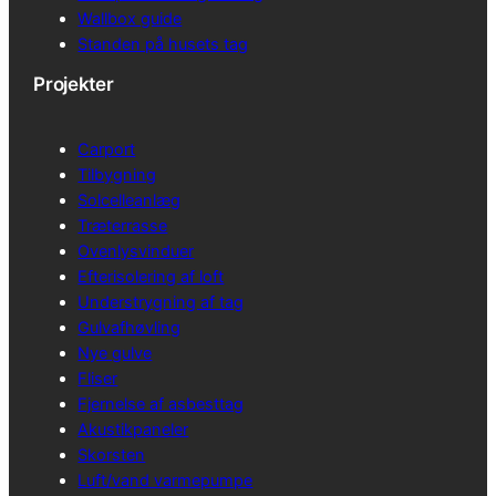
Wallbox guide
Standen på husets tag
Projekter
Carport
Tilbygning
Solcelleanlæg
Træterrasse
Ovenlysvinduer
Efterisolering af loft
Understrygning af tag
Gulvafhøvling
Nye gulve
Fliser
Fjernelse af asbesttag
Akustikpaneler
Skorsten
Luft/vand varmepumpe