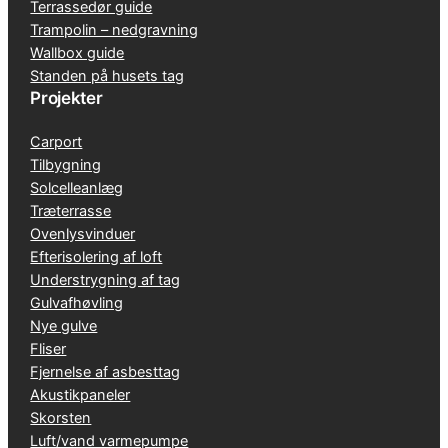
Terrassedør guide
Trampolin – nedgravning
Wallbox guide
Standen på husets tag
Projekter
Carport
Tilbygning
Solcelleanlæg
Træterrasse
Ovenlysvinduer
Efterisolering af loft
Understrygning af tag
Gulvafhøvling
Nye gulve
Fliser
Fjernelse af asbesttag
Akustikpaneler
Skorsten
Luft/vand varmepumpe