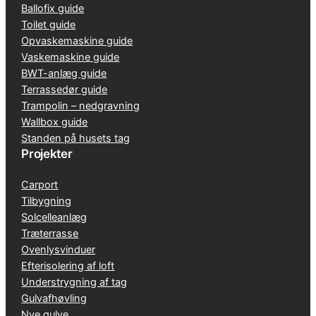
Ballofix guide
Toilet guide
Opvaskemaskine guide
Vaskemaskine guide
BWT-anlæg guide
Terrassedør guide
Trampolin – nedgravning
Wallbox guide
Standen på husets tag
Projekter
Carport
Tilbygning
Solcelleanlæg
Træterrasse
Ovenlysvinduer
Efterisolering af loft
Understrygning af tag
Gulvafhøvling
Nye gulve