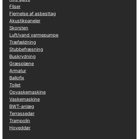
Fliser
Fjernelse af asbesttag
Akustikpaneler
Skorsten
Luft/vand varmepumpe
Træfældning
Stubbefræsning
Buskrydning
Græsplæne
Armatur
Ballofix
Toilet
Opvaskemaskine
Vaskemaskine
BWT-anlæg
Terrassedør
Trampolin
Hoveddør